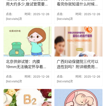
用大约多少,做试管需要注
看完你就知道什么时候最
意什么事项
好了
点击:
时间：2025-12-26
点击:
时间：2025-12-26
[list:visits]次
[list:visits]次
北京供卵试管：内膜
广西妇幼保健院三代可以
19mm无法确定怀孕着
选性别吗？附详细费用明
床？了解这些检查排除癌
细
变的可能性
点击:
时间：2025-12-26
点击:
时间：2025-12-26
[list:visits]次
[list:visits]次