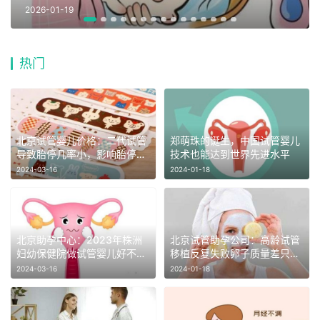
2026-01-19
热门
北京试管婴儿价格：二代试管
郑萌珠的诞生，中国试管婴儿
导致胎停几率小，影响胎停因
技术也能达到世界先进水平
素和这些有关
2024-03-16
2024-01-18
北京助孕中心：2023年株洲
北京试管助孕公司：高龄试管
妇幼保健院做试管婴儿好不
移植反复失败卵子质量差只是
好？内附技术分析_1
其中之一
2024-03-16
2024-01-18