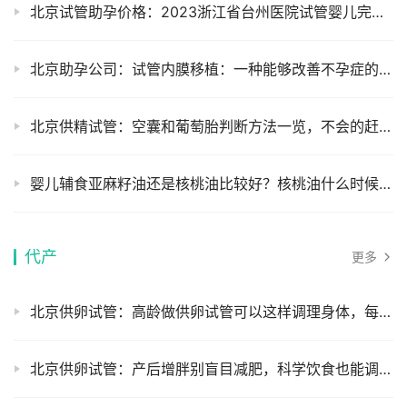
北京试管助孕价格：2023浙江省台州医院试管婴儿完整攻略手册，附助孕成功率预估
北京助孕公司：试管内膜移植：一种能够改善不孕症的治疗方法
北京供精试管：空囊和葡萄胎判断方法一览，不会的赶紧学起来
婴儿辅食亚麻籽油还是核桃油比较好？核桃油什么时候开始吃比较好
代产
更多
北京供卵试管：高龄做供卵试管可以这样调理身体，每一项都很重要
北京供卵试管：产后增胖别盲目减肥，科学饮食也能调节体重