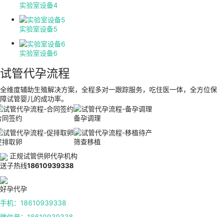
实验室设备4
实验室设备5
实验室设备6
试管代孕流程
全维度辅助生殖解决方案，全程多对一跟踪服务，吃住医一体，全方位保
障试管婴儿的成功率。
合同签约
备孕调理
促排取卵
筛查移植
正规试管供卵代孕机构
送子热线
18610939338
好孕代孕
手机：18610939338
微信号：18610939338