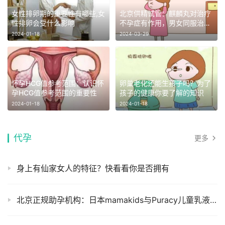
女性排卵期的重要性有哪些,女
北京供精试管：麒麟丸对治疗
性排卵会受什么影响
不孕症有作用，男女同服治疗
效果更好
2024-01-18
2024-03-29
怀孕HCG值参考范围：认识怀
卵巢老化还能生孩子吗？为了
孕HCG值参考范围的重要性
孩子的健康你要了解的知识
2024-01-18
2024-01-18
代孕
更多
身上有仙家女人的特征？快看看你是否拥有
北京正规助孕机构：日本mamakids与Puracy儿童乳液测评：附价格功效成分对比！