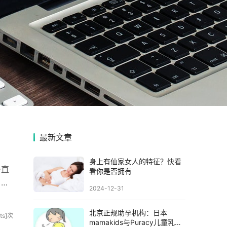
最新文章
身上有仙家女人的特征？快看
一直
看你是否拥有
。然
2024-12-31
北京正规助孕机构：日本
sits]次
mamakids与Puracy儿童乳液