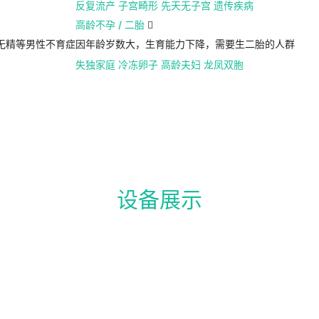
反复流产
子宫畸形
先天无子宫
遗传疾病
高龄不孕 / 二胎

无精等男性不育症
因年龄岁数大，生育能力下降，需要生二胎的人群
失独家庭
冷冻卵子
高龄夫妇
龙凤双胞
设备展示