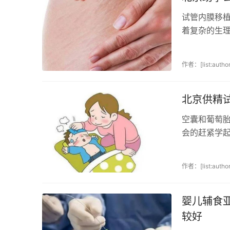
试管内膜移植：
着复杂的生
式实现怀孕。
作者：[list:author
北京供精
空囊和葡萄
会的赶紧学
常大，并且葡
作者：[list:author
婴儿辅食
较好