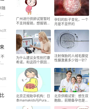
伴随
然方
广州进行供卵试管暂时
孕妇的肚子变化，一个
不支持报销，想报销可
月是不显怀的
以选择北京医院
sits]次
来
注射保胎的人绒毛膜促
，不
为什么建议女性别打康
性腺激素多少钱一针？
希诺，和这四个原因息
害非
息相关
sits]次
比
北京正规助孕机构：日
北京供精试管：想生双
本mamakids与Puracy
胞胎，前期备孕也是很
儿童乳液测评：附价格
关键的
功效成分对比！