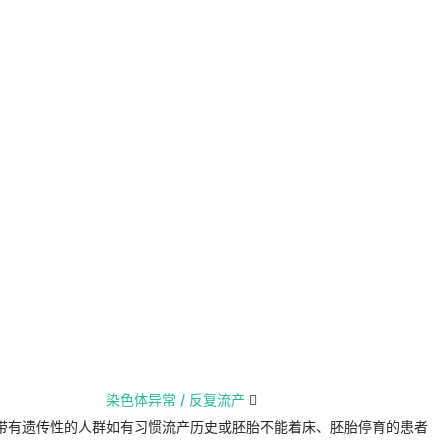
染色体异常 / 反复流产

带有遗传性的人群
如有习惯流产历史或胚胎不能着床、胚胎停育的患者