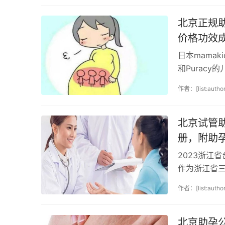
北京正规助
价格功效
日本mamak
和Purac
高，但滋润度很
作者：[list:author
北京试管
册，附助
2023浙江
作为浙江省
自2010年
作者：[list:author
北京助孕