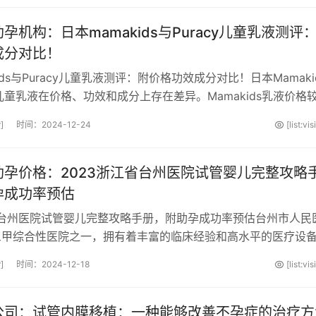
孕机构：日本mamakids与Puracy儿童乳液测评
成分对比！
ids与Puracy儿童乳液测评：附价格功效成分对比！日本Mamaki
y的儿童乳液在价格、功效和成分上存在差异。Mamakids乳液价格
好，适合敏感肌肤的宝宝。Puracy价格···
]
时间：2024-12-24
[list:vi
助孕价格：2023浙江省台州医院试管婴儿完整攻略
孕成功率预估
省台州医院试管婴儿完整攻略手册，附助孕成功率预估台州市人民
三甲综合性医院之一，拥有着丰富的临床经验和高水平的医疗设
开始开展试管婴儿技术以来，我们已···
]
时间：2024-12-18
[list:vi
公司：试管内膜移植：一种能够改善不孕症的治疗方