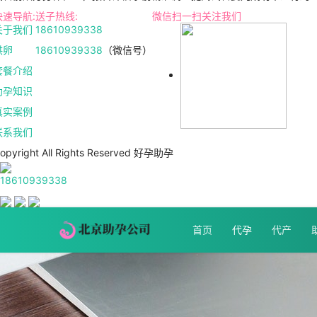
快速导航:
送子热线:
微信扫一扫关注我们
关于我们
18610939338
供卵
18610939338
（微信号）
套餐介绍
助孕知识
真实案例
联系我们
opyright All Rights Reserved 好孕助孕
18610939338
首页
代孕
代产