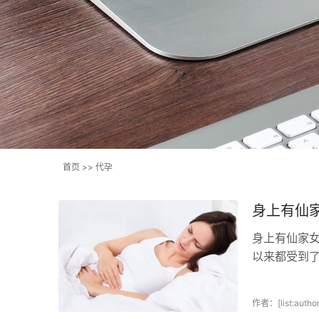
首页
>>
代孕
身上有仙
身上有仙家
以来都受到
而从传统命理
作者：[list:author