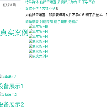
特殊群体
输卵管堵塞
多囊卵巢综合征
不孕不育
在线咨询
女性不孕 / 男性不孕

如输卵管堵塞、卵巢衰退等女性不孕症和精子质量差、
卵巢早衰
射精障碍
精子畸形
无精症
真实案例
设备展示1
设备展示2