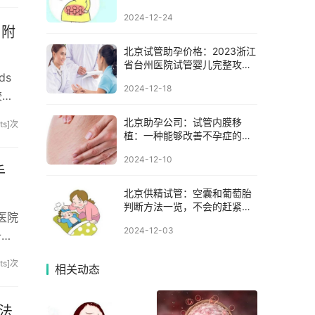
测评：附价格功效成分对比！
2024-12-24
：附
北京试管助孕价格：2023浙江
省台州医院试管婴儿完整攻略
ds
手册，附助孕成功率预估
2024-12-18
较
北京助孕公司：试管内膜移
sits]次
植：一种能够改善不孕症的治
疗方法
2024-12-10
手
北京供精试管：空囊和葡萄胎
判断方法一览，不会的赶紧学
医院
起来
2024-12-03
备。
sits]次
相关动态
法