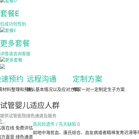
套餐E
包成功包性别
更多套餐
详情请咨询客服
快速预约
远程沟通
定制方案
需材料整理和预约
确认基本情况以及应对方案
专家一对一定制定生子方案
试管婴儿适应人群
提供试管医院绿色通道及服务
高风险遗传 / 先天缺陷

名医在线 免费评估
如地中海贫血、唐氏综合、血友病或者精神发育迟滞等
院方直营
绿色通道