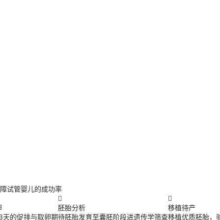
障试管婴儿的成功率


卵
胚胎分析
移植待产
13天的促排与取卵期
待胚胎发育至囊胚阶段进遗传学筛查
移植优质胚胎，