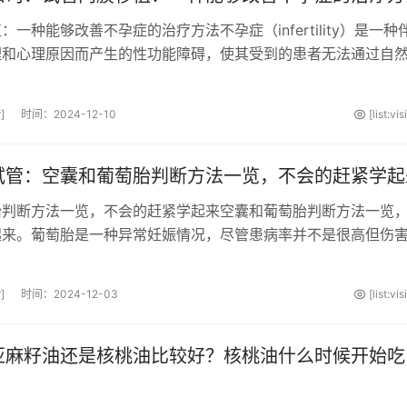
一种能够改善不孕症的治疗方法不孕症（infertility）是一种
理和心理原因而产生的性功能障碍，使其受到的患者无法通过自
不孕症的治疗是一项复杂的工···
]
时间：2024-12-10
[list:vi
试管：空囊和葡萄胎判断方法一览，不会的赶紧学起
胎判断方法一览，不会的赶紧学起来空囊和葡萄胎判断方法一览
起来。葡萄胎是一种异常妊娠情况，尽管患病率并不是很高但伤
萄胎大家都不怎么了解，所以想···
]
时间：2024-12-03
[list:vi
亚麻籽油还是核桃油比较好？核桃油什么时候开始吃