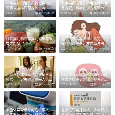
北京供卵试管：高龄做供卵试
北京供卵试管：产后增胖别盲
管可以这样调理身体，每一项
目减肥，科学饮食也能调节体
都很重要
重
2024-12-31
[list:visits]次
2024-12-24
[list:visits]次
试管婴儿和正常婴儿生出来会
北京试管助孕公司：乌克兰试
有差距吗-为什么
管婴儿门槛低，支持单身男
性、同性试管助孕
2024-12-18
[list:visits]次
2024-12-10
[list:visits]次
北京三代试管助孕：移植三级
北京试管助孕价格：如何为胖
胚胎不一定失败，过来人告诉
多囊寻找瘦身办法？参考这3
你
种减肥方法告别烦恼
2024-12-03
[list:visits]次
2024-11-26
[list:visits]次
染色体异常带来的危害很大，
北京试管婴儿价格：多囊卵巢
一定要防止染色体异常的发生
还能受孕吗？怎么可以解决这