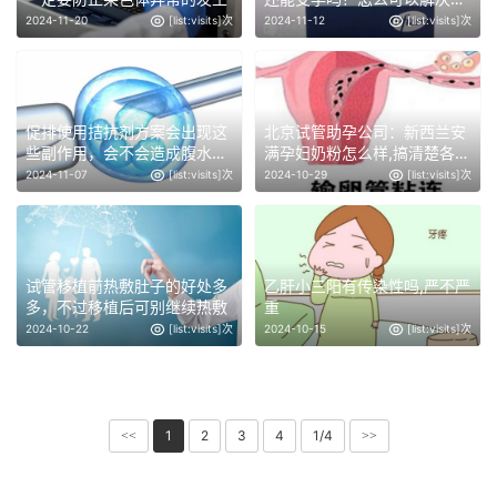
种疾病？
2024-11-20
[list:visits]次
2024-11-12
[list:visits]次
促排使用拮抗剂方案会出现这
北京试管助孕公司：新西兰安
些副作用，会不会造成腹水还
满孕妇奶粉怎么样,搞清楚各方
真不一定
面才敢放心喝
2024-11-07
[list:visits]次
2024-10-29
[list:visits]次
试管移植前热敷肚子的好处多
乙肝小三阳有传染性吗,严不严
多，不过移植后可别继续热敷
重
2024-10-22
[list:visits]次
2024-10-15
[list:visits]次
1
2
3
4
1/4
<<
>>