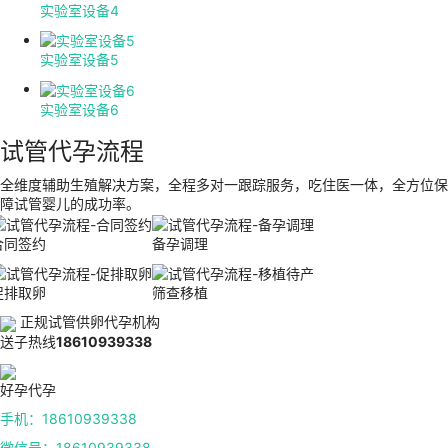
实验室设备4
实验室设备5
实验室设备6
试管代孕流程
全维度辅助生殖解决方案，全程多对一跟踪服务，吃住医一体，全方位保
障试管婴儿的成功率。
合同签约
备孕调理
促排取卵
筛查移植
正规试管供卵代孕机构
送子热线
18610939338
好孕代孕
手机：18610939338
微信号：18610939338