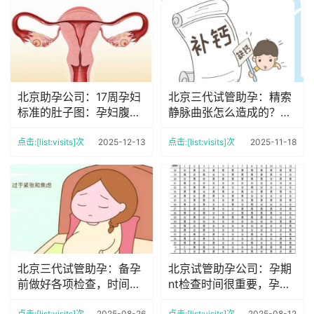
北京助孕公司：17周孕妇
北京三代试管助孕：精索
标准的肚子图：孕妇腹部
静脉曲张怎么造成的？精
多大，关于妊娠妇女的重
索静脉曲张这些危害不可
要变化
小视
点击:[list:visits]次
2025-12-13
点击:[list:visits]次
2025-11-18
北京三代试管助孕：备孕
北京试管助孕公司：孕期
前做好各项检查，时间在
nt检查时间很重要，孕妈
备孕前6个月最好
最佳检查时间千万别错过
点击:[list:visits]次
2025-08-26
点击:[list:visits]次
2025-08-12