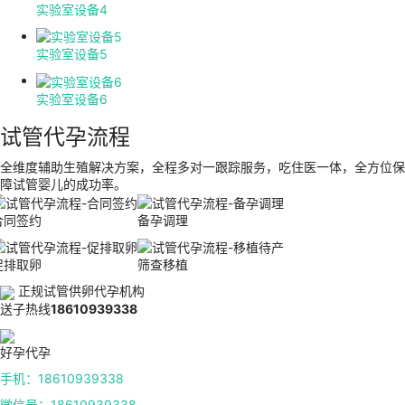
实验室设备4
实验室设备5
实验室设备6
试管代孕流程
全维度辅助生殖解决方案，全程多对一跟踪服务，吃住医一体，全方位保
障试管婴儿的成功率。
合同签约
备孕调理
促排取卵
筛查移植
正规试管供卵代孕机构
送子热线
18610939338
好孕代孕
手机：18610939338
微信号：18610939338