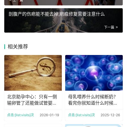
上一篇
剖腹产的伤疤能不能去掉,疤痕修复需要注意什么
下一篇
相关推荐
北京助孕中心：只有一侧
母乳喂养什么时候断奶？
输卵管了还能做试管婴儿
看完你就知道什么时候最
吗？
好了
点击:[list:visits]次
2026-01-19
点击:[list:visits]次
2025-12-26