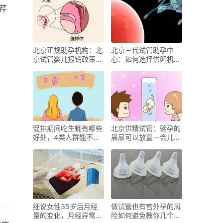
芹
北京正规助孕机构：北
北京三代试管助孕中
京试管婴儿报销政策最
心：如何选择供卵机构
新解读，这些项目均符
才能避免落入不良商家
合报销标准
的圈套？
促排期间吃生蚝有哪些
北京供精试管：验孕的
好处，4类人群能不碰
晨尿可以放置一会儿再
最好别碰
验吗？为什么？
细说女性35岁后月经
做试管也有宫外孕的风
量的变化，月经异常要
险如何避免教你几个技