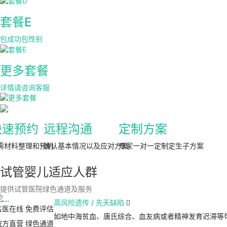
套餐E
包成功包性别
更多套餐
详情请咨询客服
快速预约
远程沟通
定制方案
需材料整理和预约
确认基本情况以及应对方案
专家一对一定制定生子方案
试管婴儿适应人群
提供试管医院绿色通道及服务
高风险遗传 / 先天缺陷

名医在线 免费评估
如地中海贫血、唐氏综合、血友病或者精神发育迟滞等
院方直营
绿色通道