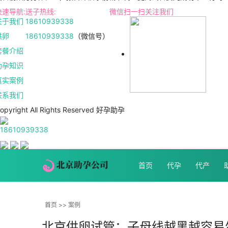
快速导航:
送子热线:
微信扫一扫关注我们
关于我们
18610939338
供卵
18610939338
（微信号）
套餐介绍
助孕知识
真实案例
联系我们
opyright All Rights Reserved 好孕助孕
18610939338
首页
代孕
代产
首页
>>
案例
北京供卵试管：子母线越黑越容易