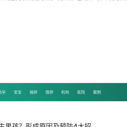
助孕
宝宝
捐卵
借卵
机构
医院
案例
生男孩？形成原因及预防4大招