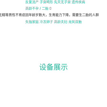
反复流产
子宫畸形
先天无子宫
遗传疾病
高龄不孕 / 二胎

无精等男性不育症
因年龄岁数大，生育能力下降，需要生二胎的人群
失独家庭
冷冻卵子
高龄夫妇
龙凤双胞
设备展示