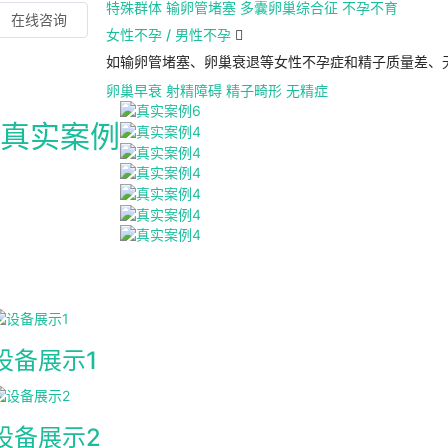
特殊群体
输卵管堵塞
多囊卵巢综合征
不孕不育
在线咨询
女性不孕 / 男性不孕

如输卵管堵塞、卵巢衰退等女性不孕症和精子质量差、
卵巢早衰
射精障碍
精子畸形
无精症
真实案例
设备展示1
设备展示2