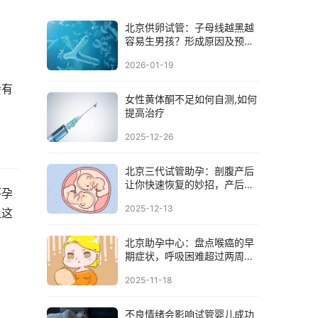
北京供卵试管：子母线越黑越
容易生男孩？形成原因及预防
4大招
2026-01-19
会有
女性黄体酮不足如何自测,如何
提高治疗
2025-12-26
北京三代试管助孕：剖腹产后
让你快速恢复的妙招，产后以
怀孕
下几点的注意
2025-12-13
让这
北京助孕中心：盘点喉癌的早
期症状，呼吸困难超过两周就
要注意了
2025-11-18
不良情绪会影响试管婴儿成功