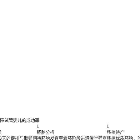
障试管婴儿的成功率


卵
胚胎分析
移植待产
13天的促排与取卵期
待胚胎发育至囊胚阶段进遗传学筛查
移植优质胚胎，