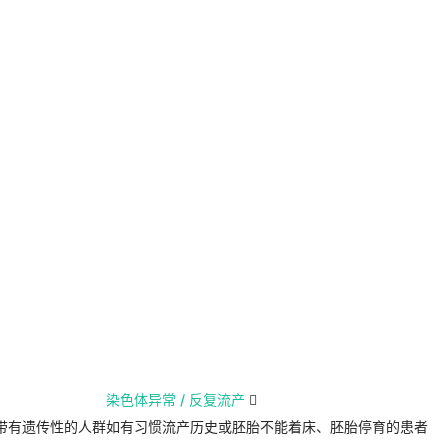
染色体异常 / 反复流产

带有遗传性的人群
如有习惯流产历史或胚胎不能着床、胚胎停育的患者