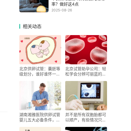
率？做好这4点
2025-08-26
相关动态
北京供卵试管：囊胚等
北京试管助孕公司：轻
级划分，谁好谁怀一分
松学会分辨可丽蓝的水
钟了解
印和怀孕
湖南湘雅医院供卵试管
并不是所有双胞胎都可
婴儿五大必备条件，请
以顺产，有些情况只能
提前接收
剖腹产