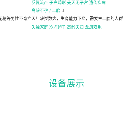
反复流产
子宫畸形
先天无子宫
遗传疾病
高龄不孕 / 二胎

无精等男性不育症
因年龄岁数大，生育能力下降，需要生二胎的人群
失独家庭
冷冻卵子
高龄夫妇
龙凤双胞
设备展示