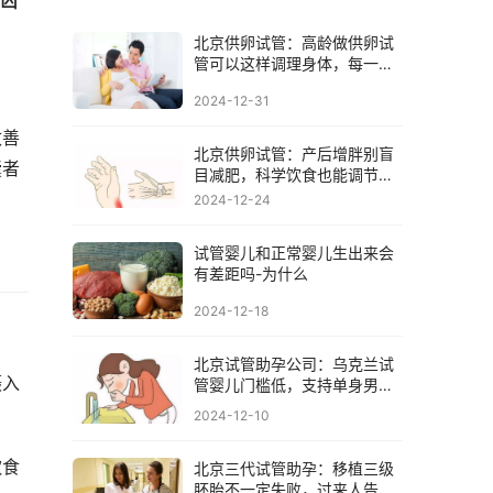
北京供卵试管：高龄做供卵试
管可以这样调理身体，每一项
都很重要
2024-12-31
改善
北京供卵试管：产后增胖别盲
囊者
目减肥，科学饮食也能调节体
重
2024-12-24
试管婴儿和正常婴儿生出来会
有差距吗-为什么
2024-12-18
北京试管助孕公司：乌克兰试
摄入
管婴儿门槛低，支持单身男
性、同性试管助孕
2024-12-10
饮食
北京三代试管助孕：移植三级
胚胎不一定失败，过来人告诉