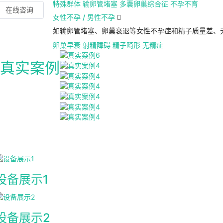
特殊群体
输卵管堵塞
多囊卵巢综合征
不孕不育
在线咨询
女性不孕 / 男性不孕

如输卵管堵塞、卵巢衰退等女性不孕症和精子质量差、
卵巢早衰
射精障碍
精子畸形
无精症
真实案例
设备展示1
设备展示2