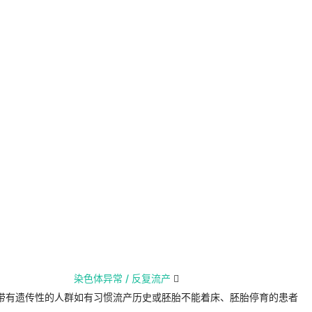
染色体异常 / 反复流产

带有遗传性的人群
如有习惯流产历史或胚胎不能着床、胚胎停育的患者