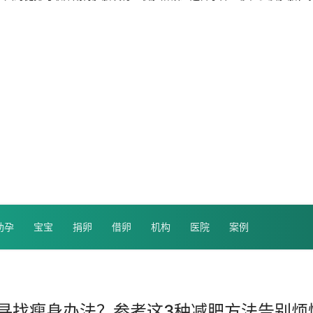
助孕
宝宝
捐卵
借卵
机构
医院
案例
寻找瘦身办法？参考这3种减肥方法告别烦