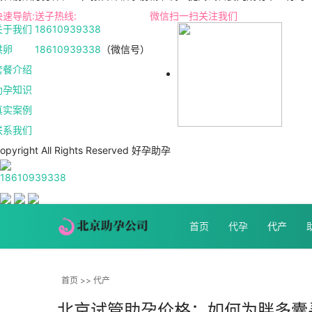
快速导航:
送子热线:
微信扫一扫关注我们
关于我们
18610939338
供卵
18610939338
（微信号）
套餐介绍
助孕知识
真实案例
联系我们
opyright All Rights Reserved 好孕助孕
18610939338
首页
代孕
代产
首页
>>
代产
北京试管助孕价格：如何为胖多囊