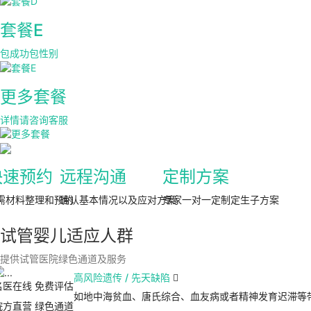
套餐E
包成功包性别
更多套餐
详情请咨询客服
快速预约
远程沟通
定制方案
需材料整理和预约
确认基本情况以及应对方案
专家一对一定制定生子方案
试管婴儿适应人群
提供试管医院绿色通道及服务
高风险遗传 / 先天缺陷

名医在线 免费评估
如地中海贫血、唐氏综合、血友病或者精神发育迟滞等
院方直营
绿色通道