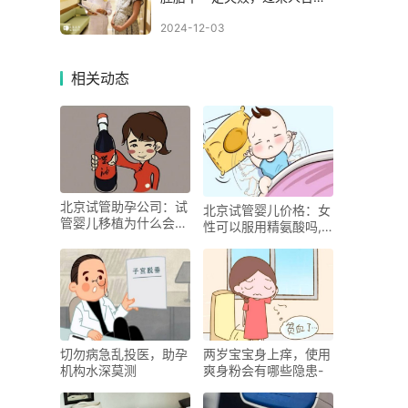
你
2024-12-03
相关动态
北京试管助孕公司：试
北京试管婴儿价格：女
管婴儿移植为什么会宫
性可以服用精氨酸吗,
外孕,容易导致宫外孕
适宜服用精氨酸的人群
的原因
有哪些
切勿病急乱投医，助孕
两岁宝宝身上痒，使用
机构水深莫测
爽身粉会有哪些隐患-