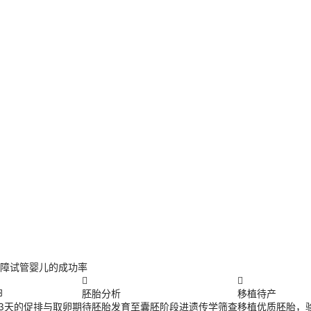
障试管婴儿的成功率


卵
胚胎分析
移植待产
13天的促排与取卵期
待胚胎发育至囊胚阶段进遗传学筛查
移植优质胚胎，