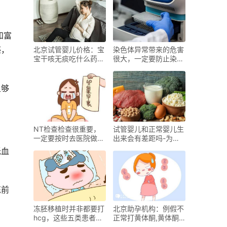
和富
感，
北京试管婴儿价格：宝
染色体异常带来的危害
宝干咳无痰吃什么药效
很大，一定要防止染色
果最佳,宝宝干咳无痰
体异常的发生
是什么原因
足够
NT检查检查很重要，
试管婴儿和正常婴儿生
一定要按时去医院做这
出来会有差距吗-为什
项检查
么
低血
炼前
冻胚移植时并非都要打
北京助孕机构：例假不
hcg，这些五类患者不
正常打黄体酮,黄体酮
需要使用_1
打多了有副作用