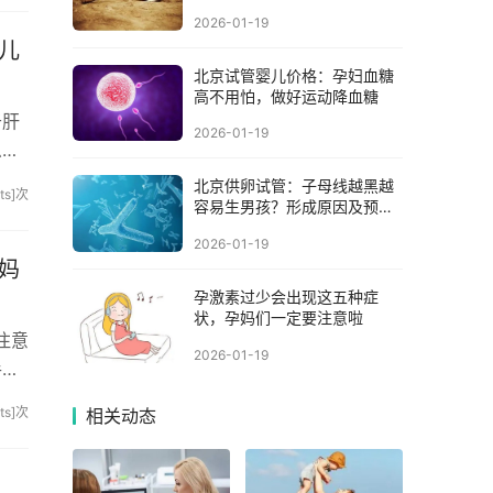
2026-01-19
儿
北京试管婴儿价格：孕妇血糖
高不用怕，做好运动降血糖
于肝
2026-01-19
么如
北京供卵试管：子母线越黑越
sits]次
容易生男孩？形成原因及预防
4大招
2026-01-19
妈
孕激素过少会出现这五种症
状，孕妈们一定要注意啦
注意
2026-01-19
手妈
sits]次
相关动态