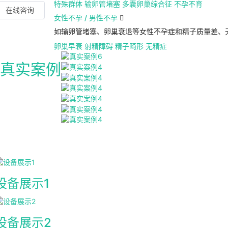
特殊群体
输卵管堵塞
多囊卵巢综合征
不孕不育
在线咨询
女性不孕 / 男性不孕

如输卵管堵塞、卵巢衰退等女性不孕症和精子质量差、
卵巢早衰
射精障碍
精子畸形
无精症
真实案例
设备展示1
设备展示2