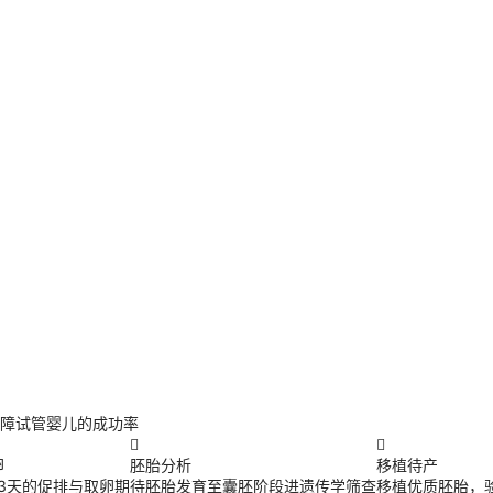
障试管婴儿的成功率


卵
胚胎分析
移植待产
13天的促排与取卵期
待胚胎发育至囊胚阶段进遗传学筛查
移植优质胚胎，