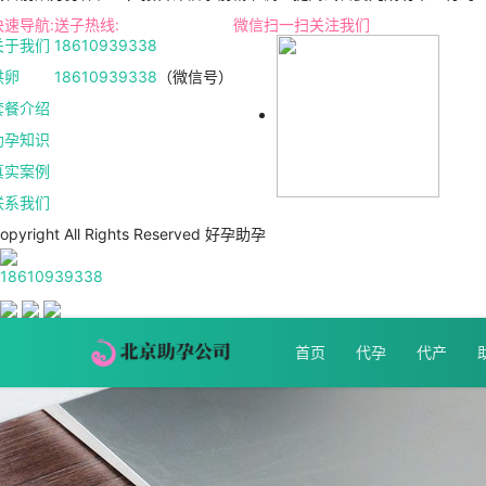
快速导航:
送子热线:
微信扫一扫关注我们
关于我们
18610939338
供卵
18610939338
（微信号）
套餐介绍
助孕知识
真实案例
联系我们
opyright All Rights Reserved 好孕助孕
18610939338
首页
代孕
代产