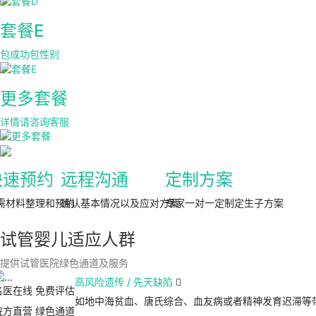
套餐E
包成功包性别
更多套餐
详情请咨询客服
快速预约
远程沟通
定制方案
需材料整理和预约
确认基本情况以及应对方案
专家一对一定制定生子方案
试管婴儿适应人群
提供试管医院绿色通道及服务
高风险遗传 / 先天缺陷

名医在线 免费评估
如地中海贫血、唐氏综合、血友病或者精神发育迟滞等
院方直营
绿色通道