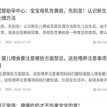
试管助孕中心：宝宝母乳性黄疸，先别急！认识新生
处理方法
黄疸，先别急！认识新生儿黄疸及其处理方法新生儿出生后，由
发育，容易出现黄疸现象。而母乳性黄疸是一种常见的类型。那
黄疸呢？以下将详细介绍。母乳···
]
时间：2025-01-07
[list:vi
：婴儿喂食要注意哪些方面禁忌，这些喂养注意事项
道
要注意哪些方面禁忌，这些喂养注意事项妈妈们要知道婴儿喂食要
忌，这些喂养注意事项妈妈们要知道，在现实生活中，有很多新
养宝宝的经验，因此会对这方面···
]
时间：2024-12-03
[list:vi
量正常值：健康吃奶才不伤害宝宝的胃！