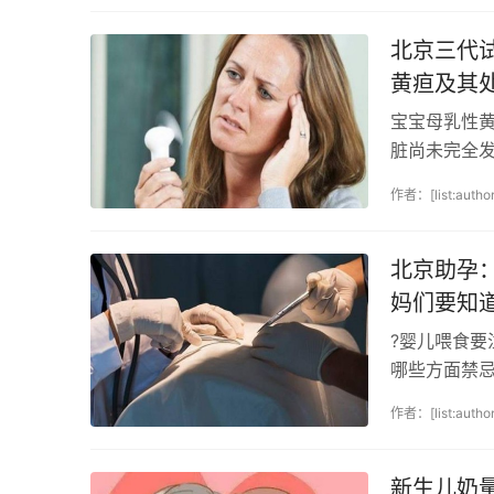
北京三代
黄疸及其
宝宝母乳性
脏尚未完全
何处理母乳性
作者：[list:author
北京助孕
妈们要知
?婴儿喂食
哪些方面禁
妈因为没有喂
作者：[list:author
新生儿奶