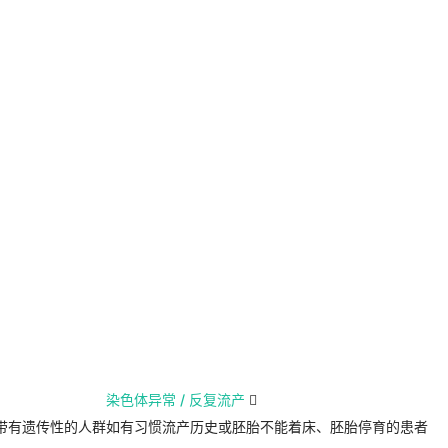
染色体异常 / 反复流产

带有遗传性的人群
如有习惯流产历史或胚胎不能着床、胚胎停育的患者