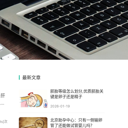
最新文章
胚胎等级怎么划分,优质胚胎关
于肝
键是卵子还是精子
么如
2026-01-19
北京助孕中心：只有一侧输卵
sits]次
管了还能做试管婴儿吗？