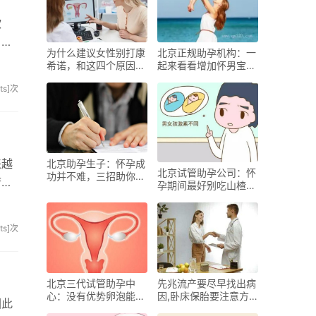
欣
。新
为什么建议女性别打康
北京正规助孕机构：一
希诺，和这四个原因息
起来看看增加怀男宝成
息相关
功率的几点小妙招
sits]次
来越
北京助孕生子：怀孕成
北京试管助孕公司：怀
功并不难，三招助你早
府服
孕期间最好别吃山楂，
日当上妈妈
导致胎儿流产是危害之
一
sits]次
北京三代试管助孕中
先兆流产要尽早找出病
心：没有优势卵泡能怀
因,卧床保胎要注意方
因此
孕吗,有优势卵泡就会
法