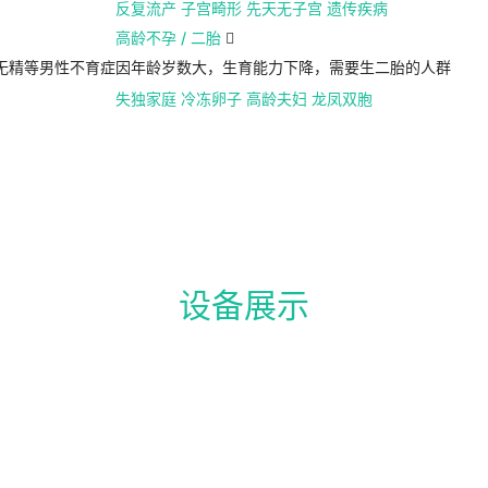
反复流产
子宫畸形
先天无子宫
遗传疾病
高龄不孕 / 二胎

无精等男性不育症
因年龄岁数大，生育能力下降，需要生二胎的人群
失独家庭
冷冻卵子
高龄夫妇
龙凤双胞
设备展示