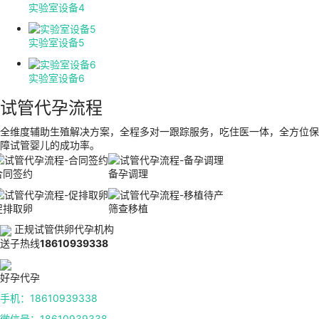
实验室设备4
实验室设备5
实验室设备6
试管代孕流程
全维度辅助生殖解决方案，全程多对一跟踪服务，吃住医一体，全方位保
障试管婴儿的成功率。
合同签约
备孕调理
促排取卵
筛查移植
正规试管供卵代孕机构
送子热线
18610939338
好孕代孕
手机：18610939338
微信号：18610939338