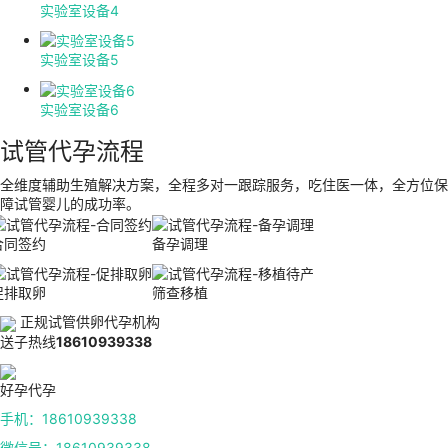
实验室设备4
实验室设备5
实验室设备6
试管代孕流程
全维度辅助生殖解决方案，全程多对一跟踪服务，吃住医一体，全方位保
障试管婴儿的成功率。
合同签约
备孕调理
促排取卵
筛查移植
正规试管供卵代孕机构
送子热线
18610939338
好孕代孕
手机：18610939338
微信号：18610939338