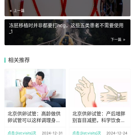
上一篇
冻胚移植时并非都要打hcg，这些五类患者不需要使用
_1
下一篇
相关推荐
北京供卵试管：高龄做供
北京供卵试管：产后增胖
卵试管可以这样调理身
别盲目减肥，科学饮食也
体，每一项都很重要
能调节体重
点击:[list:visits]次
2024-12-31
点击:[list:visits]次
2024-12-24