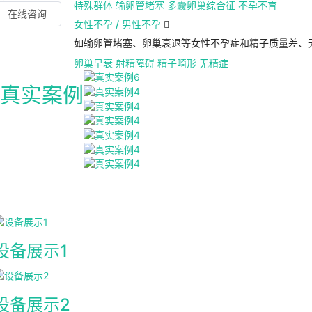
特殊群体
输卵管堵塞
多囊卵巢综合征
不孕不育
在线咨询
女性不孕 / 男性不孕

如输卵管堵塞、卵巢衰退等女性不孕症和精子质量差、
卵巢早衰
射精障碍
精子畸形
无精症
真实案例
设备展示1
设备展示2