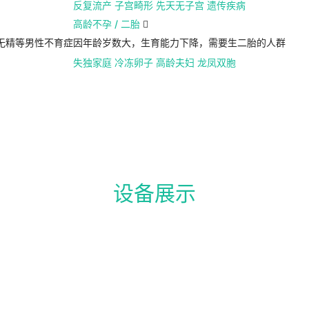
反复流产
子宫畸形
先天无子宫
遗传疾病
高龄不孕 / 二胎

无精等男性不育症
因年龄岁数大，生育能力下降，需要生二胎的人群
失独家庭
冷冻卵子
高龄夫妇
龙凤双胞
设备展示