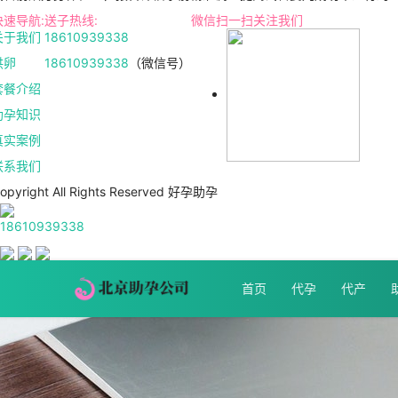
快速导航:
送子热线:
微信扫一扫关注我们
关于我们
18610939338
供卵
18610939338
（微信号）
套餐介绍
助孕知识
真实案例
联系我们
opyright All Rights Reserved 好孕助孕
18610939338
首页
代孕
代产