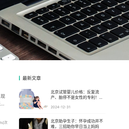
最新文章
北京试管婴儿价格：反复流
出现
产、胎停不是女性的专利！和
男性有紧密关系
表这
2024-12-31
北京助孕生子：怀孕成功并不
sits]次
难，三招助你早日当上妈妈