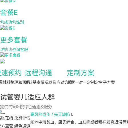
套餐E
包成功包性别
更多套餐
详情请咨询客服
快速预约
远程沟通
定制方案
需材料整理和预约
确认基本情况以及应对方案
专家一对一定制定生子方案
试管婴儿适应人群
提供试管医院绿色通道及服务
高风险遗传 / 先天缺陷

名医在线 免费评估
如地中海贫血、唐氏综合、血友病或者精神发育迟滞等
院方直营
绿色通道