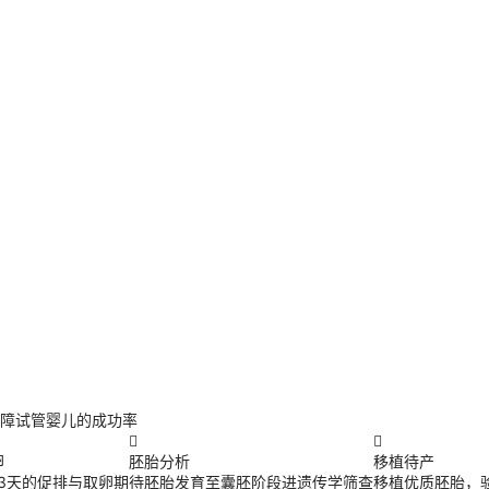
障试管婴儿的成功率


卵
胚胎分析
移植待产
13天的促排与取卵期
待胚胎发育至囊胚阶段进遗传学筛查
移植优质胚胎，