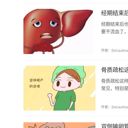
经期结束
经期结束后
要不流血了
这种说法是不
作者：[list:author
骨质疏松
骨质疏松这
常见，特别
详细检查，了
作者：[list:author
双侧输卵