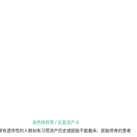
染色体异常 / 反复流产

带有遗传性的人群
如有习惯流产历史或胚胎不能着床、胚胎停育的患者