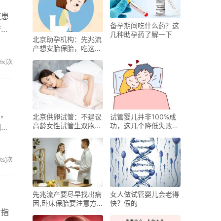
症患
备孕期间吃什么药？这
管通
几种助孕药了解一下
北京助孕机构：先兆流
产想安胎保胎，吃这些
食物能起到作用
sits]次
要，
北京供卵试管：不建议
试管婴儿并非100%成
高龄女性试管生双胞
功，这几个降低失败率
因为
胎，因为风险真的很多
的方法千万别错过
sits]次
先兆流产要尽早找出病
女人做试管婴儿会老得
因,卧床保胎要注意方
快？假的
食指
法