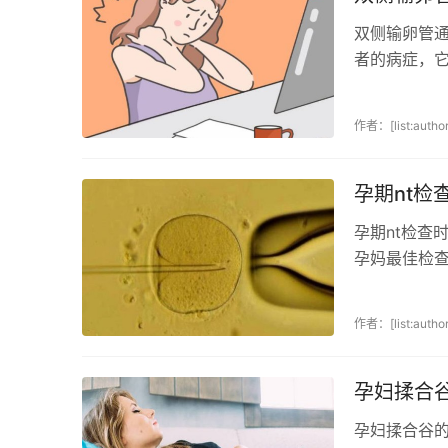
双侧输卵管
者的病症，
而不畅会对不
作者：[list:author
孕期nt
孕期nt检查
孕妈最佳检
此时胎儿处于
作者：[list:author
孕妇揉合
孕妇揉合谷