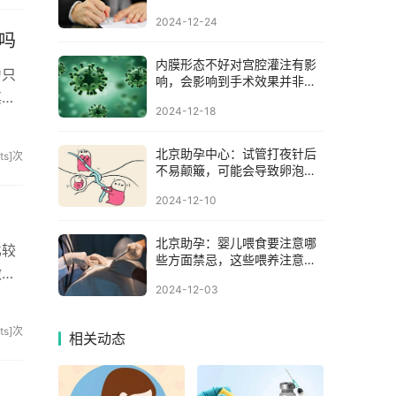
2024-12-24
吗
内膜形态不好对宫腔灌注有影
为只
响，会影响到手术效果并非空
其实
穴来风
2024-12-18
北京助孕中心：试管打夜针后
sits]次
不易颠簸，可能会导致卵泡破
裂
2024-12-10
北京助孕：婴儿喂食要注意哪
比较
些方面禁忌，这些喂养注意事
做个
项妈妈们要知道
2024-12-03
sits]次
相关动态